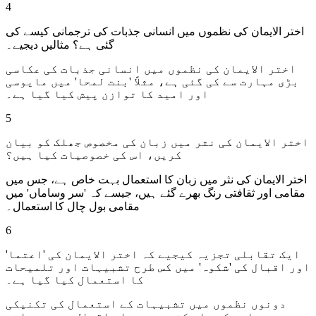
4
اختر الایمان کی نظموں میں انسانی جذبات کی ترجمانی کیسے کی
گئی ہے؟ مثالیں دیجیے۔
اختر الایمان کی نظموں میں انسانی جذبات کی عکاسی
بڑی مہارت سے کی گئی ہے، مثلاً 'بنت لمحا' میں مایوسی
اور امید کا توازن پیش کیا گیا ہے۔
5
اختر الایمان کی نثر میں زبان کی مخصوص جھلک کو بیان
کریں، اس کی خصوصیات کیا ہیں؟
اختر الایمان کی نثر میں زبان کا استعمال بہت خاص ہے، جس میں
مقامی اور ثقافتی رنگ بھرے گئے ہیں، جیسے کہ 'سر وساماں' میں
مقامی بول چال کا استعمال۔
6
ایک تقابلی تجزیہ کیجیے کہ اختر الایمان کی 'اعتما'
اور اقبال کی 'شکوہ' میں کس طرح تشبیہات اور تلمیحات
کا استعمال کیا گیا ہے۔
دونوں نظموں میں تشبیہات کے استعمال کی تکنیکی