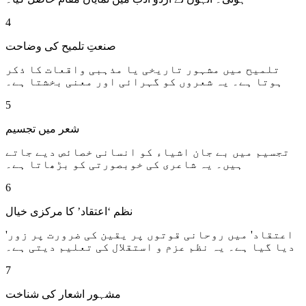
4
صنعتِ تلمیح کی وضاحت
تلمیح میں مشہور تاریخی یا مذہبی واقعات کا ذکر
ہوتا ہے۔ یہ شعروں کو گہرائی اور معنی بخشتا ہے۔
5
شعر میں تجسیم
تجسیم میں بے جان اشیاء کو انسانی خصائص دیے جاتے
ہیں۔ یہ شاعری کی خوبصورتی کو بڑھاتا ہے۔
6
نظم ‘اعتقاد’ کا مرکزی خیال
'اعتقاد' میں روحانی قوتوں پر یقین کی ضرورت پر زور
دیا گیا ہے۔ یہ نظم عزم و استقلال کی تعلیم دیتی ہے۔
7
مشہور اشعار کی شناخت