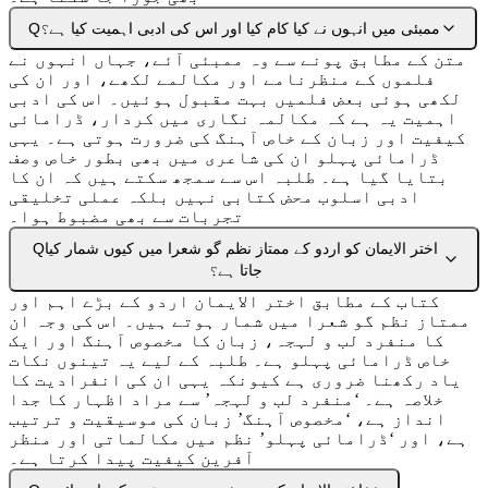
ممبئی میں انہوں نے کیا کام کیا اور اس کی ادبی اہمیت کیا ہے؟
Q
متن کے مطابق پونے سے وہ ممبئی آئے، جہاں انہوں نے
فلموں کے منظرنامے اور مکالمے لکھے، اور ان کی
لکھی ہوئی بعض فلمیں بہت مقبول ہوئیں۔ اس کی ادبی
اہمیت یہ ہے کہ مکالمہ نگاری میں کردار، ڈرامائی
کیفیت اور زبان کے خاص آہنگ کی ضرورت ہوتی ہے۔ یہی
ڈرامائی پہلو ان کی شاعری میں بھی بطور خاص وصف
بتایا گیا ہے۔ طلبہ اس سے سمجھ سکتے ہیں کہ ان کا
ادبی اسلوب محض کتابی نہیں بلکہ عملی تخلیقی
تجربات سے بھی مضبوط ہوا۔
اختر الایمان کو اردو کے ممتاز نظم گو شعرا میں کیوں شمار کیا
Q
جاتا ہے؟
کتاب کے مطابق اختر الایمان اردو کے بڑے اہم اور
ممتاز نظم گو شعرا میں شمار ہوتے ہیں۔ اس کی وجہ ان
کا منفرد لب و لہجہ، زبان کا مخصوص آہنگ اور ایک
خاص ڈرامائی پہلو ہے۔ طلبہ کے لیے یہ تینوں نکات
یاد رکھنا ضروری ہے کیونکہ یہی ان کی انفرادیت کا
خلاصہ ہے۔ ‘منفرد لب و لہجہ’ سے مراد اظہار کا جدا
انداز ہے، ‘مخصوص آہنگ’ زبان کی موسیقیت و ترتیب
ہے، اور ‘ڈرامائی پہلو’ نظم میں مکالماتی اور منظر
آفرین کیفیت پیدا کرتا ہے۔