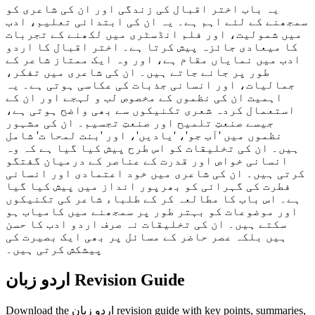
یہ باب اختر اقبال کی زندگی اور ان کی شاعری کو
سمجھنے کے لئے اہم ہے۔ یہ ان کی ابتدائی تعلیم، ادب
میں شمولیت، اور فلم انڈسٹری میں لکھنے کے تجربات
کا میعادی جائزہ پیش کرتا ہے۔ اختر اقبال کا اردو
ادب میں نمایاں مقام ہے، اور وہ ایک ممتاز شاعر کے
طور پر جانے جاتے ہیں۔ ان کی شاعری میں تفکر،
جمالیات، اور انسانی جذبات کی عکاسی ہوتی ہے۔ یہ
اہمیت ان کی نظموں کے مخصوص لب و لہجے اور ان کے
استعمال کردہ شعری تکنیکوں سے بھی واضح ہوتی ہے،
جیسے صنعتِ تلمیح اور صنعتِ تجسیم۔ ان کی مشہور
نظموں میں 'آب جو'، 'یادیں'، اور 'بنت لمحا ت' شامل
ہیں۔ ان کی تخلیقات کو اس طرح پیش کیا گیا ہے کہ وہ
انسانی خواص اور قدرت کے عناصر کے درمیان گفتگو
کرتی ہیں۔ ان کی شاعری میں خود اعتمادی اور انسانی
فطرت کی گہرائی کو بھرپور انداز میں پیش کیا گیا
ہے۔ اس باب کا مطالعہ کر کے طلباء شاعر کی تکنیکوں
اور موضوعات کو بہتر طور پر سمجھنے میں کامیاب ہو
سکتے ہیں۔ ان کی تخلیقات نہ صرف اردو ادب کا حسن
ہیں بلکہ عصر حاضر کے مسائل پر بھی ایک بصیرت کی
پیشکش کرتی ہیں۔
اردو زبان Revision Guide
Download the اردو زبان revision guide with key points, summaries,