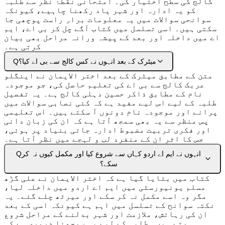
کالج کی سطح اختیار کی۔ امتحانی نقطۂ نظر سے طلبہ
کو یہ ادارہ اور شہر یاد رکھنا چاہیے، کیونکہ
سوانحی سوالات میں یہ معلومات براہِ راست پوچھی جا
سکتی ہیں۔ اسی تسلسل میں کتاب آگے چل کر بی اے، ایم
اے میں داخلہ اور بعد کے پیشہ ورانہ مراحل بھی بیان
کرتی ہے۔
میٹرک کے بعد انہوں نے کس کالج سے بی اے کیا؟
Q
متن کے مطابق میٹرک کے بعد اختر الایمان نے اینگلو
عربک کالج سے بی اے کی تعلیم حاصل کی، جو موجودہ
نام کے مطابق ذاکر حسین دہلی کالج ہے۔ یہ تفصیل
طلبہ کے لیے اس لیے مفید ہے کہ کئی نصابی سوالات میں
پرانے اور موجودہ نام دونوں آ سکتے ہیں۔ اس تعلیمی
پس منظر سے یہ بھی سمجھ آتا ہے کہ ان کی زبان دانی
اور فکری تربیت مضبوط ادارہ جاتی بنیاد پر ہوئی،
جس کا اثر ان کے منفرد لب و لہجے میں نظر آتا ہے۔
انہوں نے ایم اے اردو کہاں سے شروع کیا اور مکمل کیوں نہ کر
Q
سکے؟
کتاب میں بتایا گیا ہے کہ اختر الایمان نے علی گڑھ
مسلم یونیورسٹی میں ایم اے اردو میں داخلہ لیا،
مگر وہ اسے مکمل نہ کر سکے اور میرٹھ چلے گئے۔ یہ
نکتہ سوانح کے تسلسل میں اہم ہے کیونکہ اسی کے بعد
ان کی رہائش، ملازمت اور شہر بدلنے کے مراحل شروع
ہوتے ہیں۔ طلبہ کے لیے یہ سمجھنا ضروری ہے کہ