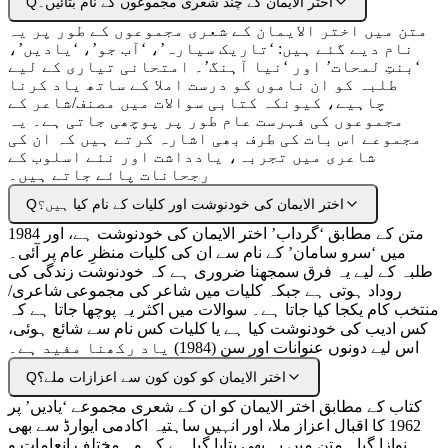
اختر الایمان کے چند شعری مجموعوں کے نام بتائیں۔
Q
متن میں اختر الایمان کے شعری مجموعوں کے طور پر یہ
نام دیے گئے ہیں: ‘تاریک سیارہ’، ‘آب جو’، ‘یادیں’،
‘بنتِ لمحات’ اور ‘نیا آہنگ’۔ امتحانی تیاری کے لیے
طلبہ کو ان ناموں کو درست املا کے ساتھ یاد کرنا
چاہیے، کیونکہ کتابی سوالات میں مصنف/شاعر کے
مجموعوں کی فہرست عام طور پر پوچھی جاتی ہے۔ یہ
مجموعے اس بات کی طرف بھی اشارہ کرتے ہیں کہ ان کی
شاعری میں تجربہ، یادداشت اور نئے اسلوب کے
رجحانات پائے جاتے ہیں۔
اختر الایمان کی خودنوشت اور کلیات کے نام کیا ہیں؟
Q
متن کے مطابق ‘گرداب’ اختر الایمان کی خودنوشت ہے، اور 1984
میں ‘سرو سامان’ کے نام سے ان کی کلیات منظرِ عام پر آئی۔
طلبہ کے لیے یہ فرق سمجھنا ضروری ہے کہ خودنوشت زندگی کی
روداد ہوتی ہے جبکہ کلیات میں شاعر کی مجموعی شاعری/
منتخب کام یکجا کیا جاتا ہے۔ سوالات میں اکثر یہ پوچھا جاتا ہے کہ
کس ادیب کی خودنوشت کیا ہے یا کلیات کس نام سے شائع ہوئی،
اس لیے دونوں عنوانات اور سن (1984) یاد رکھنا مفید ہے۔
اختر الایمان کو کون کون سے اعزازات ملے؟
Q
کتاب کے مطابق اختر الایمان کو ان کے شعری مجموعے ‘یادیں’ پر
1962 کا اقبال اعزاز ملا، اور انہیں ساہتیہ اکادمی ایوارڈ سے بھی
نوازا گیا۔ متن میں یہ بھی بتایا گیا ہے کہ وہ مختلف انعامات و