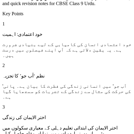
and quick revision notes for CBSE Class 9 Urdu.
Key Points
1
خود اعتمادی: اہمیت
خود اعتمادی انسان کی کامیابی کے لیے بنیادی ضرورت
ہے۔ یہ یقین دلاتی ہے کہ آپ اپنے فیصلوں میں درست
ہیں۔
2
نظم ‘آب جو’ کا تجزیہ
'آب جو' میں انسانی زندگی کی فطرت کا بیان ہے۔ پانی
کی حرکت کی مثال سے زندگی کے تجربات کو سمجھایا گیا
ہے۔
3
اختر الایمان کی زندگی
اختر الایمان کی ابتدائی تعلیم دہلی کے معیاری سکولوں میں
ہوئی۔ انہوں نے اردو ادب میں نمایاں مقام حاصل کیا۔