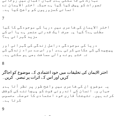
مہارت کی جا سکتی ہے، جہاں اقبال میں روحانی
تصورات کو پیش کیا گیا ہے جبکہ اختر الایمان نے
انسانی کمزوریوں کو واضح کیا ہے۔
7
اختر الایمان کی شاعری میں دریا کی موجودگی کا کیا
مطلب ہے؟ کیا یہ صرف ایک قدرتی عنصر ہے یا اس کی
مزید گہرائی ہے؟
دریا کی موجودگی دراصل زندگی کی گہرائی اور
پیچیدگی کی عکاسی کرتی ہے، اور اس سے مراد زندگی کی
نہ ختم ہونے والی مسافت بھی ہو سکتی ہے۔
8
اختر الایمان کی تخلیقات میں خود اعتمادی کے موضوع کو اجاگر
کریں اور اس کے اثرات پر تبصرہ کریں۔
یہ موضوع ان کی شاعری میں واضح طور پر نظر آتا ہے،
جہاں وہ انسان کی اندرونی قوت کو پہچاننے کی کوشش
کرتے ہیں۔ نتیجتاً قاری خود اعتمادی کا حوصلہ محسوس
کرتا ہے۔
9