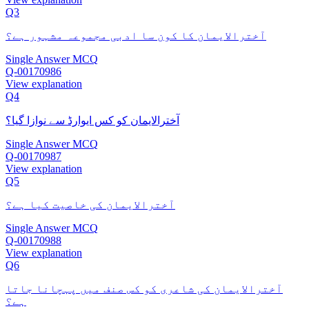
Q3
آخترالایمان کا کون سا ادبی مجموعہ مشہور ہے؟
Single Answer MCQ
Q-00170986
View explanation
Q4
آخترالایمان کو کس ایوارڈ سے نوازا گیا؟
Single Answer MCQ
Q-00170987
View explanation
Q5
آخترالایمان کی خاصیت کیا ہے؟
Single Answer MCQ
Q-00170988
View explanation
Q6
آخترالایمان کی شاعری کو کس صنف میں پہچانا جاتا
ہے؟