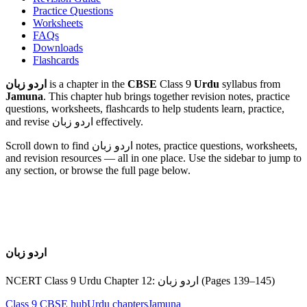
Practice Questions
Worksheets
FAQs
Downloads
Flashcards
syllabus from
Urdu
Class 9
CBSE
is a chapter in the
اردو زبان
Jamuna
. This chapter hub brings together revision notes, practice
questions, worksheets, flashcards to help students learn, practice,
and revise اردو زبان effectively.
notes, practice questions, worksheets,
اردو زبان
Scroll down to find
and revision resources — all in one place. Use the sidebar to jump to
any section, or browse the full page below.
اردو زبان
NCERT Class 9 Urdu Chapter 12: اردو زبان (Pages 139–145)
Class 9
CBSE hub
Urdu
chapters
Jamuna