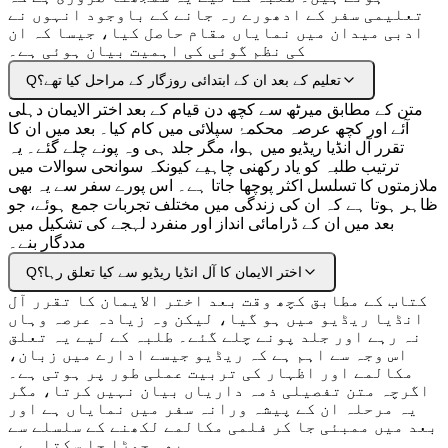
تعلیمی سفر کے ادھورے رہ جانے کے باوجود انہوں نے
ادبی میدان میں نمایاں مقام حاصل کیا، جیسا کہ ان
کی نظم گوئی کی اہمیت بیان ہوئی ہے۔
تعلیم کے بعد ان کے ابتدائی روزگار کے مراحل کیا تھے؟
Q
متن کے مطابق میرٹھ سے کچھ دن قیام کے بعد اختر الایمان دہلی
آئے اور کچھ عرصہ محکمۂ سپلائی میں کام کیا۔ بعد میں ان کا
تقرر آل انڈیا ریڈیو میں ہوا، مگر جلد ہی وہ پونے چلے گئے۔ یہ
ترتیب طلبہ کو یاد رکھنی چاہیے کیونکہ سوانحی سوالات میں
ملازمتوں کا تسلسل اکثر پوچھا جاتا ہے۔ اس پورے سفر سے یہ بھی
ظاہر ہوتا ہے کہ ان کی زندگی میں مختلف تجربات جمع ہوئے، جو
بعد میں ان کے ڈرامائی انداز اور منفرد لہجے کی تشکیل میں
مددگار بنے۔
اختر الایمان کا آل انڈیا ریڈیو سے کیا تعلق رہا؟
Q
کتاب کے مطابق کچھ وقت بعد اختر الایمان کا تقرر آل
انڈیا ریڈیو میں ہو گیا، لیکن وہ زیادہ عرصہ وہاں
نہ رہے اور جلد پونے چلے گئے۔ طلبہ کے لیے یہ تعلق
اس وجہ سے اہم ہے کہ ریڈیو جیسے ادارے میں زبان،
مکالمے اور اظہار کی تربیت عملی طور پر ہوتی ہے۔
اگرچہ متن تفصیلی ذمہ داریاں بیان نہیں کرتا، مگر
یہ مرحلہ ان کے پیشہ ورانہ سفر میں نمایاں ہے اور
بعد میں ممبئی جا کر فلمی مکالمے لکھنے کے سلسلے سے
بھی جوڑا جا سکتا ہے۔