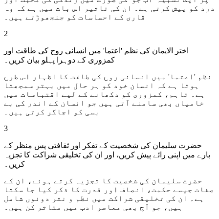
درد کو پیش کرتی ہے۔ ان کی تاثیر اس بات میں ہے کہ وہ
قاری کے احساسات کو جنجھوڑتے ہیں۔
2
اختر الایمان کی نظم 'اعتما' میں انسانی روح کی طاقت اور
کمزوری کے دوہرا پہلو بیان کریں۔
نظم 'اعتما' میں انسانی روح کی طاقت کا اظہار اس طرح
ہوتا ہے کہ انسان خود کو ہر حال میں بہتر سمجھتا
ہے۔ تاہم، کمزوری کو دکھانے کے لیے اقتباسات میں
خامیاں بھی سامنے آتی ہیں جو انسان کے اندر کی بے
بسی کو اجاگر کرتی ہیں۔
3
حضرت سلیمان کی شخصیت کے تفکر اور ثقافتی پس منظر کے
بارے میں اپنی رائے پیش کریں، اور ان کی تخلیقی شراکت کا تجزیہ
کریں۔
حضرت سلیمان کی شخصیت کا تجزیہ کرتے ہوئے، ان کے
صفات جیسے حکمت، انصاف اور قدرت کا ذکر کیا جا سکتا
ہے۔ ان کی تخلیقی شراکت میں نظم و نثر دونوں شامل
ہیں، جو آج بھی معاصر ادب میں متاثر کن ہیں۔