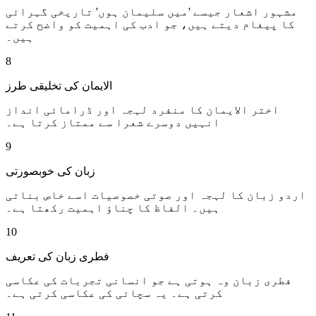
مشہور اشعار جیسے 'میں سلیمان ہوں' تاریخی گہرائی
کا پیغام دیتے ہیں، جو ادب کی اہمیت کو واضح کرتے
ہیں۔
8
الایمان کی تخلیقی طرز
اختر الایمان کا منفرد لہجہ اور ڈرامائی انداز
انہیں دوسرے شعرا سے ممتاز کرتا ہے۔
9
زبان کی خوبصورتی
اردو زبان کا لہجہ اور صوتی خصوصیات اسے خاص بناتی
ہیں۔ الفاظ کا چناؤ اہمیت رکھتا ہے۔
10
فطری زبان کی تعریف
فطری زبان وہ ہوتی ہے جو انسانی تجربات کی عکاسی
کرتی ہے۔ یہ سچائی کی عکاسی کرتی ہے۔