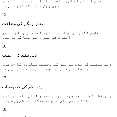
شاعری انسان کے گہرے احساسات کو نیات نئے انداز
میں پیش کرنے کا ذریعہ ہے۔
15
نقش و نگار کی وضاحت
نقش و نگار اردو ادب کا ایک نمایاں پہلو ہے جو
الفاظ کو بصری حسن عطا کرتا ہے۔
16
ادبی تنقید کی اہمیت
ادبی تنقید کی مدد سے متن کے مختلف پہلوؤں کا جائزہ
لیا جاتا ہے۔ یہ سمجھنے میں مدد کرتی ہے۔
17
اردو نظم کی خصوصیات
اردو نظم کے عناصر جیسے وزن، بحر و قافیہ اسے منفرد
بناتے ہیں۔ ان خصوصیات کا علم ضروری ہے۔
18