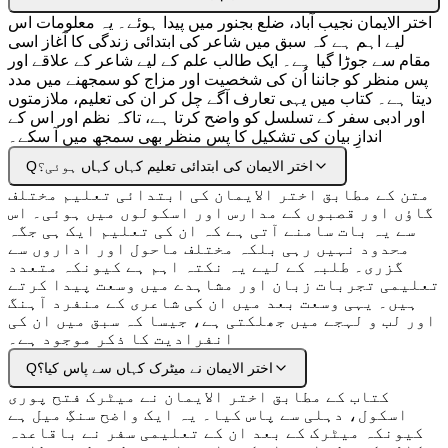
اختر الایمان نجیب آباد، ضلع بجنور میں پیدا ہوئے۔ یہ معلومات اس
لیے اہم ہے کہ سبق میں شاعر کی ابتدائی زندگی کا آغاز اسی
مقام سے جوڑا گیا ہے۔ ایک طالب علم کے لیے شاعر کے علاقے اور
پس منظر کو جاننا اُن کی شخصیت اور مزاج کو سمجھنے میں مدد
دیتا ہے۔ کتاب میں یہی تعارف آگے چل کر ان کی تعلیم، ملازمتوں
اور ادبی سفر کے تسلسل کو واضح کرتا ہے، تاکہ نظم اور اس کے
اندازِ بیان کی تشکیل کا پس منظر بھی سمجھ میں آ سکے۔
اختر الایمان کی ابتدائی تعلیم کہاں کہاں ہوئی؟
Q
متن کے مطابق اختر الایمان کی ابتدائی تعلیم مختلف
گاؤں اور قصبوں کے مدارس اور اسکولوں میں ہوئی۔ اس
سے یہ بات سامنے آتی ہے کہ ان کی تعلیم ایک ہی جگہ
محدود نہیں رہی بلکہ مختلف ماحول اور اداروں سے
گزری۔ طلبہ کے لیے یہ نکتہ اہم ہے کیونکہ متعدد
تعلیمی تجربات زبان اور مشاہدے میں وسعت پیدا کرتے
ہیں۔ یہی وسعت بعد میں ان کی شاعری کے منفرد آہنگ
اور لب و لہجے میں جھلکتی ہے، جیسا کہ سبق میں ان کی
انفرادیت کا ذکر موجود ہے۔
اختر الایمان نے میٹرک کہاں سے پاس کیا؟
Q
کتاب کے مطابق اختر الایمان نے میٹرک فتح پوری
اسکول، دہلی سے پاس کیا۔ یہ ایک واضح سنگِ میل ہے
کیونکہ میٹرک کے بعد ان کے تعلیمی سفر نے باقاعدہ