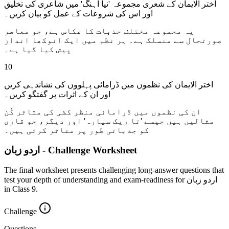
اختر الایمان کے شعری مجموعہ 'نیا آہنگ' میں شاعری کی تخلیق
اور اس کی شروعات کے عمل کو بیان کریں۔
یہ مجموعہ مختلف جذبات کا عکاس ہے، جو معاصر
صورتحال سے منسلک ہے۔ ہر نظم میں ایک انوکھا انداز
پیش کیا گیا ہے۔
10
اختر الایمان کی نظموں میں ڈرامائی پہلووں کی نشاندہی کریں
اور ان کے اثرات پر گفتگو کریں۔
ان کی نظموں میں ڈرامائی منظر کشی کی متاثر کُن
مثالیں ہیں جیسے 'تا ریک سیارہ' اور دیگر، جو قاری
کو جذباتی طور پر متاثر کرتی ہیں۔
اردو زبان - Challenge Worksheet
The final worksheet presents challenging long-answer questions that
test your depth of understanding and exam-readiness for اردو زبان
in Class 9.
Challenge
Questions