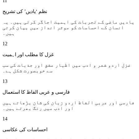
11
نظم ‘یادیں’ کی تشریح
یادیں ماضی کے تجربات کی اہمیت اجاگر کرتی ہیں۔ یہ
انسان کے احساسات کو موثر انداز میں بیان کرتی
ہیں۔
12
غزل کا مطلب اور اہمیت
غزل اردو شعر و ادب میں اظہار عشق اور جذبات کی سب
سے خوبصورت شکل ہے۔
13
فارسی و عربی الفاظ کا استعمال
فارسی اور عربی الفاظ اردو زبان کی شان بڑھاتے ہیں
اور ادب میں رنگ بھرتے ہیں۔
14
احساسات کی عکاسی