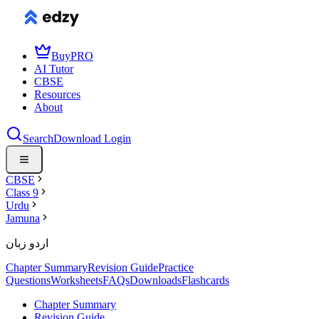
Buy
PRO
AI Tutor
CBSE
Resources
About
Search
Download
Login
CBSE
Class 9
Urdu
Jamuna
اردو زبان
Chapter Summary
Revision Guide
Practice
Questions
Worksheets
FAQs
Downloads
Flashcards
Chapter Summary
Revision Guide