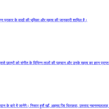
विभिन्न प्रकार के वाद्यों की भूमिका और महत्व की जानकारी शामिल है।
इससे छात्रों को संगीत के विभिन्न तालों की पहचान और उनके महत्व का ज्ञान प्राप्
े बारे में जानेंगे। निसार हुसैं खाँ, अहमद जाि थिरकवा, उस्ताद नबनस्मललाह खाँ,