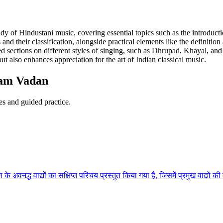
f Hindustani music, covering essential topics such as the introduction
and their classification, alongside practical elements like the definition
iled sections on different styles of singing, such as Dhrupad, Khayal, and
also enhances appreciation for the art of Indian classical music.
vam Vadan
es and guided practice.
 के अवनद्ध वाद्यों का सक्षिप्त परिचय प्रस्तुत किया गया है, जिसमें प्रमुख वाद्यो