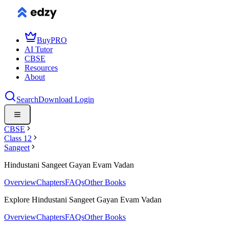
Buy
PRO
AI Tutor
CBSE
Resources
About
Search
Download
Login
CBSE
Class 12
Sangeet
Hindustani Sangeet Gayan Evam Vadan
Overview
Chapters
FAQs
Other Books
Explore Hindustani Sangeet Gayan Evam Vadan
Overview
Chapters
FAQs
Other Books