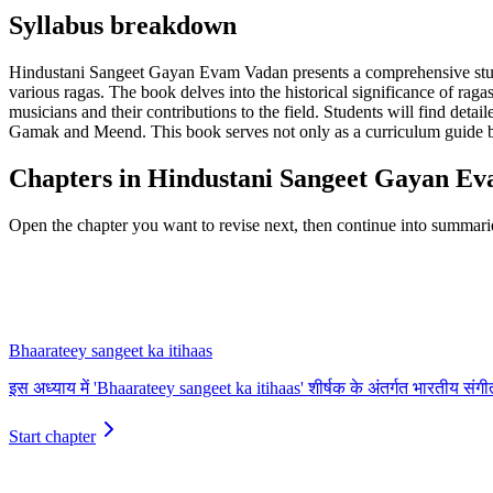
Syllabus breakdown
Hindustani Sangeet Gayan Evam Vadan presents a comprehensive study o
various ragas. The book delves into the historical significance of ragas 
musicians and their contributions to the field. Students will find deta
Gamak and Meend. This book serves not only as a curriculum guide but 
Chapters in Hindustani Sangeet Gayan E
Open the chapter you want to revise next, then continue into summari
Bhaarateey sangeet ka itihaas
इस अध्याय में 'Bhaarateey sangeet ka itihaas' शीर्षक के अंतर्गत भारतीय संगीत
Start chapter