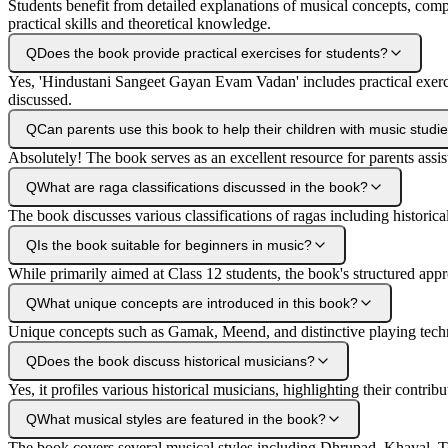
Students benefit from detailed explanations of musical concepts, compr
practical skills and theoretical knowledge.
Q
Does the book provide practical exercises for students?
Yes, 'Hindustani Sangeet Gayan Evam Vadan' includes practical exerci
discussed.
Q
Can parents use this book to help their children with music studi
Absolutely! The book serves as an excellent resource for parents assist
Q
What are raga classifications discussed in the book?
The book discusses various classifications of ragas including historic
Q
Is the book suitable for beginners in music?
While primarily aimed at Class 12 students, the book's structured app
Q
What unique concepts are introduced in this book?
Unique concepts such as Gamak, Meend, and distinctive playing techniq
Q
Does the book discuss historical musicians?
Yes, it profiles various historical musicians, highlighting their contri
Q
What musical styles are featured in the book?
The book covers several musical styles including Dhrupad, Khayal, Thum