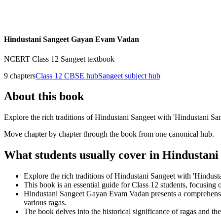
Hindustani Sangeet Gayan Evam Vadan
NCERT
Class 12
Sangeet
textbook
9
chapters
Class 12
CBSE hub
Sangeet
subject hub
About this book
Explore the rich traditions of Hindustani Sangeet with 'Hindustani Sa
Move chapter by chapter through the book from one canonical hub.
What students usually cover in
Hindustani
Explore the rich traditions of Hindustani Sangeet with 'Hindu
This book is an essential guide for Class 12 students, focusing 
Hindustani Sangeet Gayan Evam Vadan presents a comprehensive s
various ragas.
The book delves into the historical significance of ragas and thei