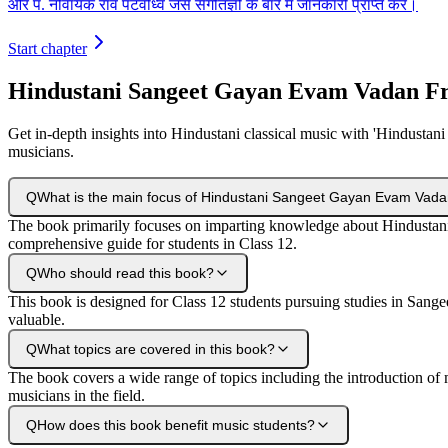
और पं. नविायक राव पटवध्वि जैसे संगीतज्ञों के बारे में जानकारी प्राप्त करें।
Start chapter
Hindustani Sangeet Gayan Evam Vadan Fr
Get in-depth insights into Hindustani classical music with 'Hindustani
musicians.
Q
What is the main focus of Hindustani Sangeet Gayan Evam Vad
The book primarily focuses on imparting knowledge about Hindustani cl
comprehensive guide for students in Class 12.
Q
Who should read this book?
This book is designed for Class 12 students pursuing studies in Sangeet
valuable.
Q
What topics are covered in this book?
The book covers a wide range of topics including the introduction of m
musicians in the field.
Q
How does this book benefit music students?